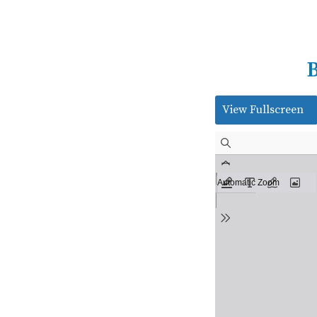
B
View Fullscreen