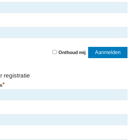
Onthoud mij
 registratie
*
m