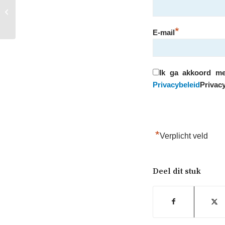
Gecorrigeerde Cijfervergelijking
2018 (ter vervanging van ‘bijlage 2-...
*
E-mail
Ik ga akkoord me
Privacybeleid
Privacy
*
Verplicht veld
Deel dit stuk