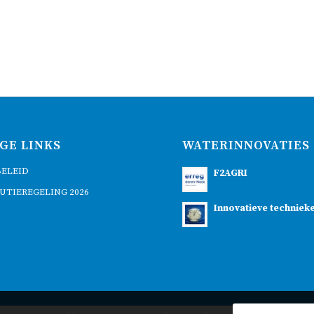
GE LINKS
WATERINNOVATIES
BELEID
F2AGRI
UTIEREGELING 2026
Innovatieve techniek