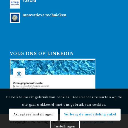
F2AGRI
Innovatieve technieken
VOLG ONS OP LINKEDIN
Deze site maakt gebruik van cookies. Door verder te surfen op de
site gaat u akkoord met ons gebruik van cookies.
Accepteer instellingen
Verberg de mededeling enkel
© Copyright 2026 - Vereniging Industriewater -
Met plezier gemaakt door
Instellingen