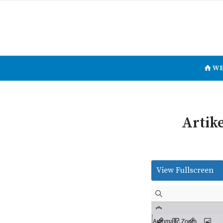
WE
Artik
View Fullscreen