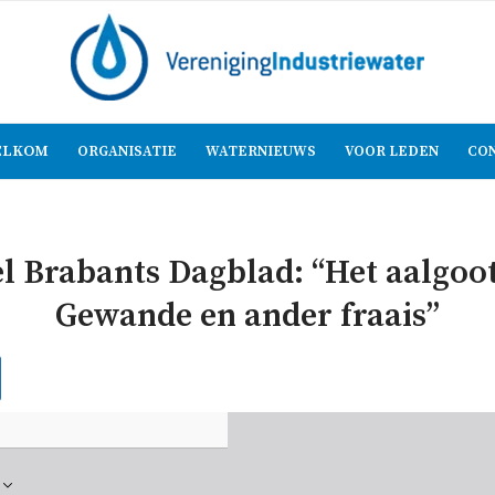
LKOM
ORGANISATIE
WATERNIEUWS
VOOR LEDEN
CO
el Brabants Dagblad: “Het aalgoot
Gewande en ander fraais”