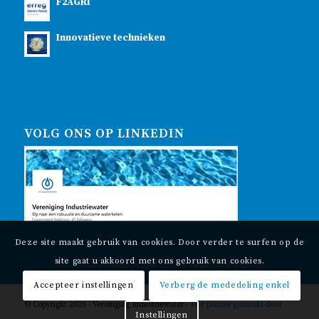
F2AGRI
Innovatieve technieken
VOLG ONS OP LINKEDIN
Deze site maakt gebruik van cookies. Door verder te surfen op de
site gaat u akkoord met ons gebruik van cookies.
Accepteer instellingen
Verberg de mededeling enkel
© Copyright 2026 - Vereniging Industriewater -
Met plezier gemaakt door
Instellingen